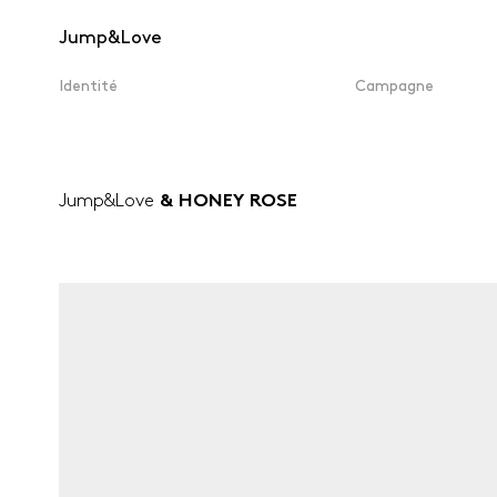
Jump&Love
Identité
Campagne
Jump&Love
& HONEY ROSE